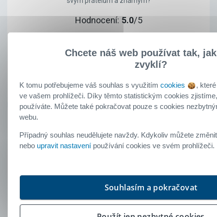
svým přátelům a známým?
Hodnocení:
5.0
/5
Chcete náš web používat tak, jak
Klient
zvyklí?
doporučuje
K tomu potřebujeme váš souhlas s využitím
cookies
, které
ve vašem prohlížeči. Díky těmto statistickým cookies zjistíme
používáte. Můžete také pokračovat pouze s cookies nezbytný
webu.
Klient Buřinky
Případný souhlas neudělujete navždy. Kdykoliv můžete změnit
Stavební spoření od Buřinky
nebo
upravit nastavení
používání cookies ve svém prohlížeči
26. březen 2026
S průběhem uzavření smlouvy jsem byl/a
Souhlasím a pokračovat
spokojen/a.
Všechny informace od Buřinky byly pro
mne srozumitelné.
Použít jen nezbytné cookies