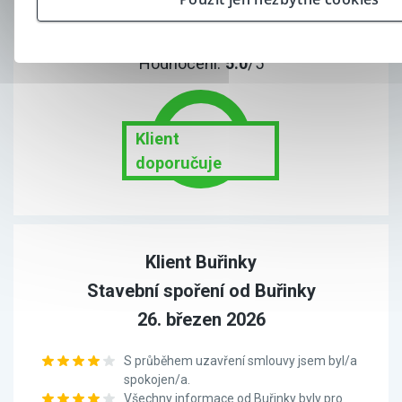
Doporučil/a byste produkt od Buřinky
svým přátelům a známým?
Hodnocení:
5.0
/5
Klient
doporučuje
Klient Buřinky
Stavební spoření od Buřinky
26. březen 2026
S průběhem uzavření smlouvy jsem byl/a
spokojen/a.
Všechny informace od Buřinky byly pro