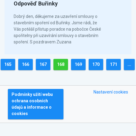
Odpověď Buřinky
Dobrý den, děkujeme za uzavření smlouvy o
stavebním spoření od Buřinky. Jsme rádi, že
Vás potěšil přístup poradce na pobočce České
spořitelny při uzavírání smlouvy o stavebním
spoření. S pozdravem Zuzana
165
166
167
168
169
170
171
...
Nastavení cookies
Podmínky užití webu
ochrana osobních
údajů a informace o
cookies