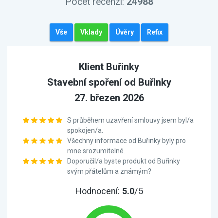
Počet recenzí:
24988
Vše
Vklady
Úvěry
Refix
Klient Buřinky
Stavební spoření od Buřinky
27. březen 2026
S průběhem uzavření smlouvy jsem byl/a
spokojen/a.
Všechny informace od Buřinky byly pro
mne srozumitelné.
Doporučil/a byste produkt od Buřinky
svým přátelům a známým?
Hodnocení:
5.0
/5