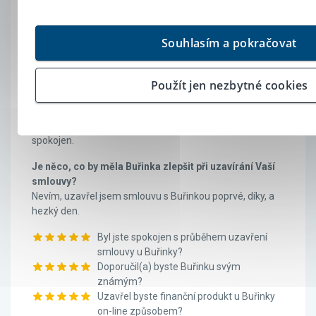
Klient Buřinky
Stavební spoření od Buřinky
Souhlasím a pokračovat
29. listopad 2018
Použít jen nezbytné cookies
S čím jste byli nejvíce spokojeni při uzavírání Vaší
smlouvy o stavebním spoření/úvěru od Buřinky?
Ochota, vše velmi dobře vysvětleno, prostě nad míru
spokojen.
Je něco, co by měla Buřinka zlepšit při uzavírání Vaší
smlouvy?
Nevím, uzavřel jsem smlouvu s Buřinkou poprvé, díky, a
hezký den.
Byl jste spokojen s průběhem uzavření
smlouvy u Buřinky?
Doporučil(a) byste Buřinku svým
známým?
Uzavřel byste finanční produkt u Buřinky
on-line způsobem?