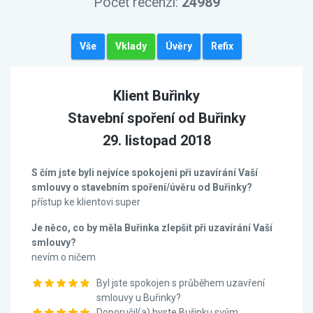
Počet recenzí:
24989
Vše
Vklady
Úvěry
Refix
Klient Buřinky
Stavební spoření od Buřinky
29. listopad 2018
S čím jste byli nejvíce spokojeni při uzavírání Vaší
smlouvy o stavebním spoření/úvěru od Buřinky?
přístup ke klientovi super
Je něco, co by měla Buřinka zlepšit při uzavírání Vaší
smlouvy?
nevím o ničem
Byl jste spokojen s průběhem uzavření
smlouvy u Buřinky?
Doporučil(a) byste Buřinku svým