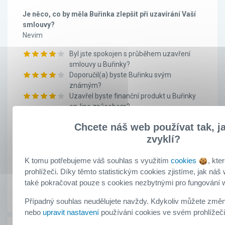
Je něco, co by měla Buřinka zlepšit při uzavírání Vaší
smlouvy?
Nevim
Byl jste spokojen s průběhem uzavření
smlouvy u Buřinky?
Doporučil(a) byste Buřinku svým
známým?
Uzavřel byste finanční produkt u Buřinky
on-line způsobem?
Chcete náš web používat tak, ja
Hodnocení:
4.0
/5
zvyklí?
K tomu potřebujeme váš souhlas s využitím
cookies
, kte
Klient
prohlížeči. Díky těmto statistickým cookies zjistíme, jak ná
doporučuje
také pokračovat pouze s cookies nezbytnými pro fungování
Případný souhlas neudělujete navždy. Kdykoliv můžete změni
nebo
upravit nastavení
používání cookies ve svém prohlížeč