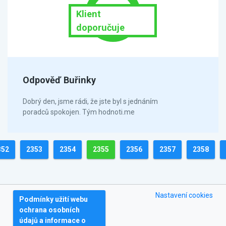
Klient
doporučuje
Odpověď Buřinky
Dobrý den, jsme rádi, že jste byl s jednáním
poradců spokojen. Tým hodnoti.me
352
2353
2354
2355
2356
2357
2358
Nastavení cookies
Podmínky užití webu
ochrana osobních
údajů a informace o