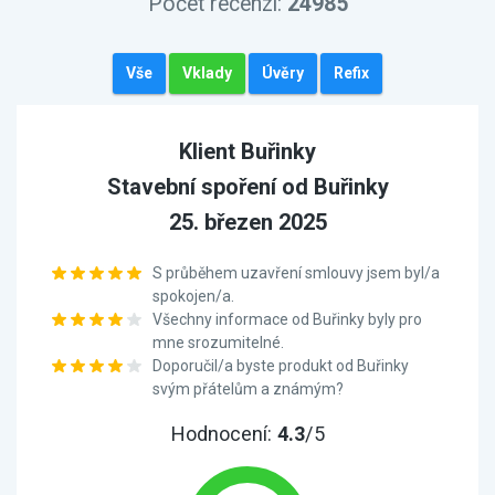
Počet recenzí:
24985
Vše
Vklady
Úvěry
Refix
Klient Buřinky
Stavební spoření od Buřinky
25. březen 2025
S průběhem uzavření smlouvy jsem byl/a
spokojen/a.
Všechny informace od Buřinky byly pro
mne srozumitelné.
Doporučil/a byste produkt od Buřinky
svým přátelům a známým?
Hodnocení:
4.3
/5