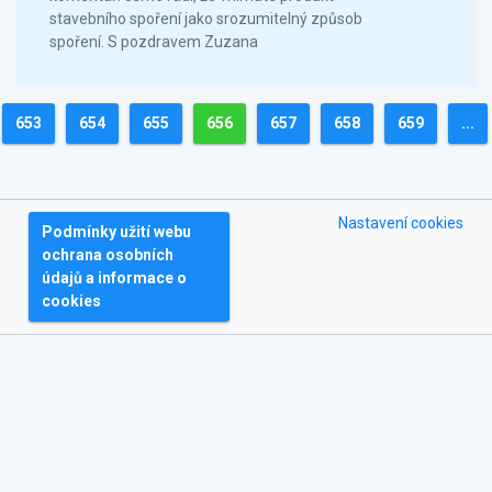
stavebního spoření jako srozumitelný způsob
spoření. S pozdravem Zuzana
653
654
655
656
657
658
659
...
Nastavení cookies
Podmínky užití webu
ochrana osobních
údajů a informace o
cookies