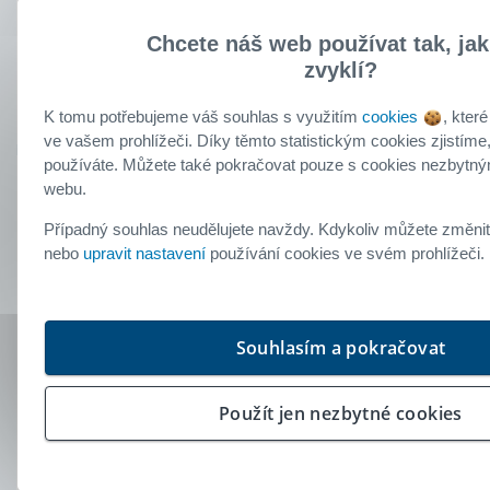
Chcete náš web používat tak, jak
Klient
zvyklí?
doporučuje
K tomu potřebujeme váš souhlas s využitím
cookies
, které
ve vašem prohlížeči. Díky těmto statistickým cookies zjistíme
používáte. Můžete také pokračovat pouze s cookies nezbytný
webu.
Klient Buřinky
Případný souhlas neudělujete navždy. Kdykoliv můžete změnit
Stavební spoření od Buřinky
nebo
upravit nastavení
používání cookies ve svém prohlížeči
25. březen 2025
S průběhem uzavření smlouvy jsem byl/a
Souhlasím a pokračovat
spokojen/a.
Všechny informace od Buřinky byly pro
mne srozumitelné.
Použít jen nezbytné cookies
Doporučil/a byste produkt od Buřinky
svým přátelům a známým?
Hodnocení:
4.0
/5