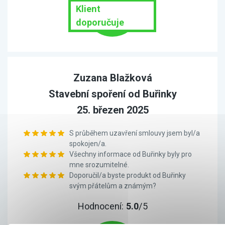
Klient
doporučuje
Zuzana Blažková
Stavební spoření od Buřinky
25. březen 2025
S průběhem uzavření smlouvy jsem byl/a
spokojen/a.
Všechny informace od Buřinky byly pro
mne srozumitelné.
Doporučil/a byste produkt od Buřinky
svým přátelům a známým?
Hodnocení:
5.0
/5