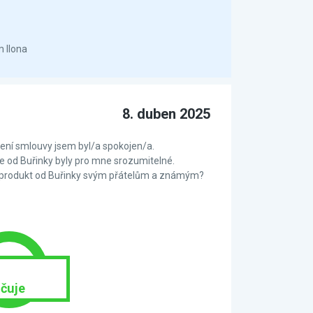
m Ilona
8. duben 2025
ní smlouvy jsem byl/a spokojen/a.
 od Buřinky byly pro mne srozumitelné.
 produkt od Buřinky svým přátelům a známým?
čuje