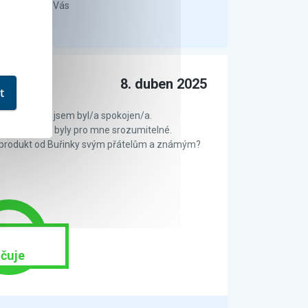
grafií je pro Vás
8. duben 2025
t
ní smlouvy jsem byl/a spokojen/a.
 od Buřinky byly pro mne srozumitelné.
 produkt od Buřinky svým přátelům a známým?
čuje