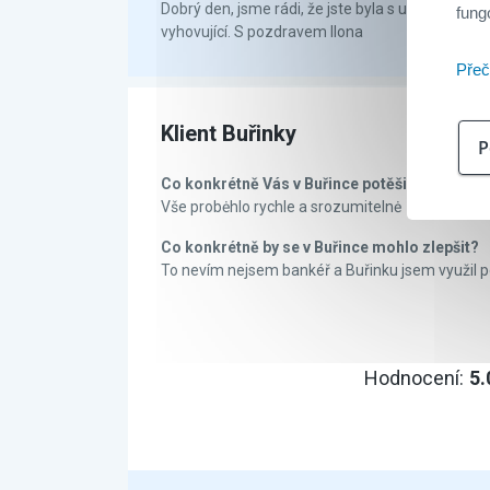
Dobrý den, jsme rádi, že jste byla s uzavřením ú
fung
vyhovující. S pozdravem Ilona
Přeč
Klient Buřinky
P
Co konkrétně Vás v Buřince potěšilo?
Vše probėhlo rychle a srozumitelnė
Co konkrétně by se v Buřince mohlo zlepšit?
To nevím nejsem bankéř a Buřinku jsem využil p
Hodnocení:
5.