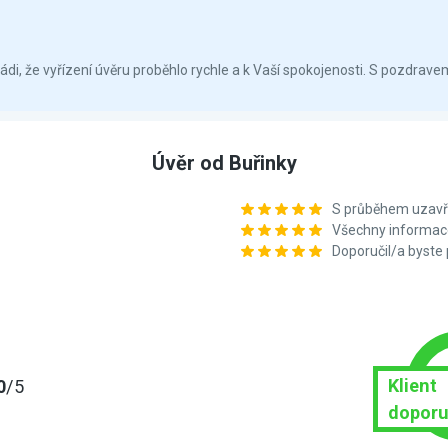
i, že vyřízení úvěru proběhlo rychle a k Vaší spokojenosti. S pozdrave
Úvěr od Buřinky
S průběhem uzavře
Všechny informace
Doporučil/a byste
Klient
0
/5
doporu