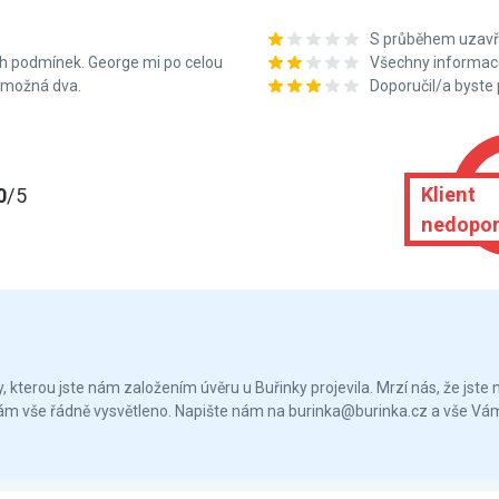
S průběhem uzavře
h podmínek. George mi po celou
Všechny informace
c možná dva.
Doporučil/a byste
Klient
0
/5
nedopor
 kterou jste nám založením úvěru u Buřinky projevila. Mrzí nás, že jste
ám vše řádně vysvětleno. Napište nám na burinka@burinka.cz a vše V