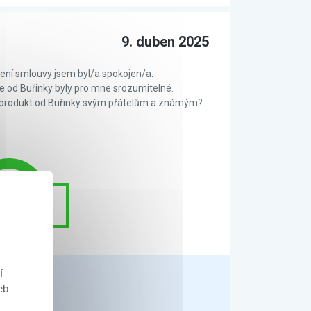
9. duben 2025
ní smlouvy jsem byl/a spokojen/a.
 od Buřinky byly pro mne srozumitelné.
 produkt od Buřinky svým přátelům a známým?
čuje
í
eb