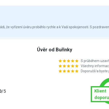
i, že vyřízení úvěru proběhlo rychle a k Vaší spokojenosti. S pozdrave
Úvěr od Buřinky
S průběhem uzavře
Všechny informace
Doporučil/a byste
Klient
0
/5
doporu