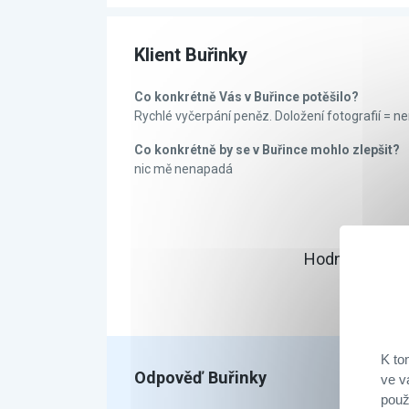
Klient Buřinky
Co konkrétně Vás v Buřince potěšilo?
Rychlé vyčerpání peněz. Doložení fotografií = ne
Co konkrétně by se v Buřince mohlo zlepšit?
nic mě nenapadá
Hodnocení:
5.
K to
Odpověď Buřinky
ve v
použ