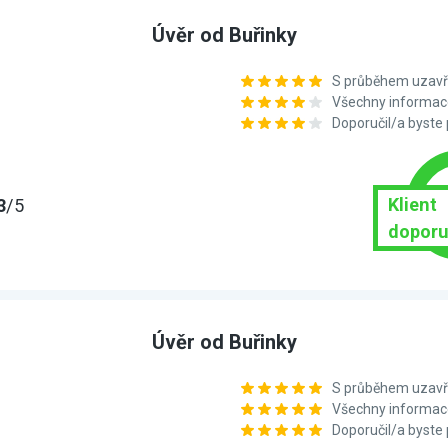
Úvěr od Buřinky
S průběhem uzavře
Všechny informace
Doporučil/a byste
Klient
3
/5
doporu
Úvěr od Buřinky
S průběhem uzavře
Všechny informace
Doporučil/a byste