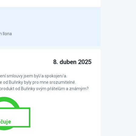
m Ilona
8. duben 2025
ní smlouvy jsem byl/a spokojen/a.
 od Buřinky byly pro mne srozumitelné.
 produkt od Buřinky svým přátelům a známým?
čuje