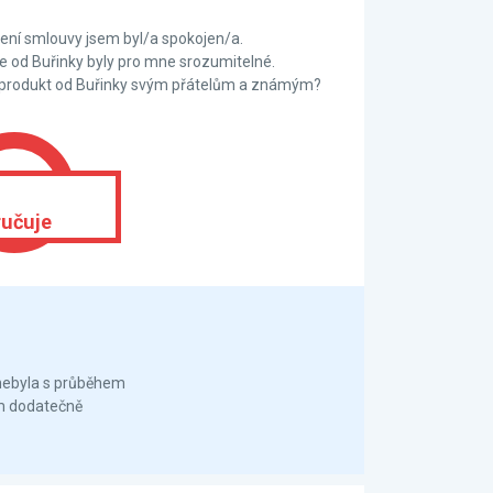
ní smlouvy jsem byl/a spokojen/a.
 od Buřinky byly pro mne srozumitelné.
 produkt od Buřinky svým přátelům a známým?
učuje
 nebyla s průběhem
ám dodatečně