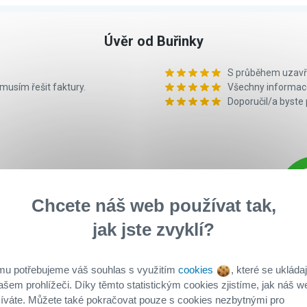
Úvěr od Buřinky
S průběhem uzavře
musím řešit faktury.
Všechny informace
Doporučil/a byste
Klient
0
/5
Chcete náš web používat tak,
doporu
jak jste zvyklí?
mu potřebujeme váš souhlas s využitím
cookies
, které se ukládaj
ašem prohlížeči. Díky těmto statistickým cookies zjistíme, jak náš w
íváte. Můžete také pokračovat pouze s cookies nezbytnými pro