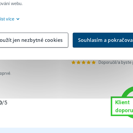
věru u Buřinky spokojena a že dokládání účelu úvěru prostřednictvím foto
ování webu.
íst více
Úvěr od Buřinky
oužít jen nezbytné cookies
Souhlasím a pokračova
S průběhem uzavře
Všechny informace
Doporučil/a byste
oprvé.
Klient
0
/5
doporu