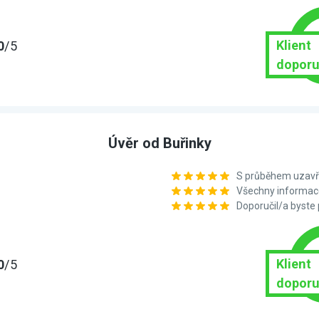
Klient
0
/5
doporu
Úvěr od Buřinky
S průběhem uzavře
Všechny informace
Doporučil/a byste
Klient
0
/5
doporu