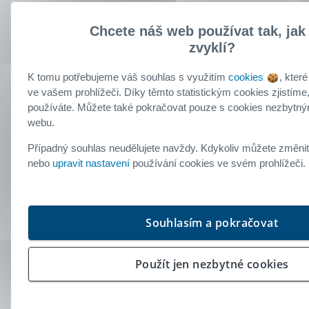
Chcete náš web používat tak, jak 
zvyklí?
Klient Buřinky
Úvěr od Buřinky
K tomu potřebujeme váš souhlas s využitím
cookies
, které
ve vašem prohlížeči. Díky těmto statistickým cookies zjistíme
16. říjen 2019
používáte. Můžete také pokračovat pouze s cookies nezbytný
webu.
Co konkrétně Vás v Buřince potěšilo?
vstřícnost
Případný souhlas neudělujete navždy. Kdykoliv můžete změnit
nebo
upravit nastavení
používání cookies ve svém prohlížeči
S průběhem uzavření smlouvy jsem byl/a
spokojen/a.
Všechny informace od Buřinky byly pro
mne srozumitelné.
Souhlasím a pokračovat
Doporučil/a byste produkt od Buřinky
svým přátelům a známým?
Použít jen nezbytné cookies
Hodnocení:
5.0
/5