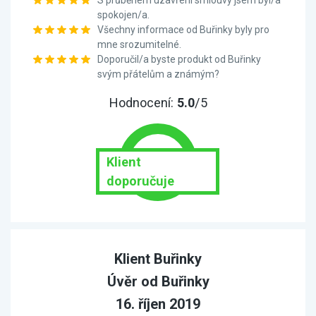
S průběhem uzavření smlouvy jsem byl/a
spokojen/a.
Všechny informace od Buřinky byly pro
mne srozumitelné.
Doporučil/a byste produkt od Buřinky
svým přátelům a známým?
Hodnocení:
5.0
/5
Klient
doporučuje
Klient Buřinky
Úvěr od Buřinky
16. říjen 2019