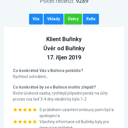
Počet recenzí:
9289
Vše
Vklady
Úvěry
Refix
Klient Buřinky
Úvěr od Buřinky
17. říjen 2019
Co konkrétně Vás v Buřince potěšilo?
Rychlost schválení ,
Co konkrétně by se v Buřince mohlo zlepšit?
Roční úroková sazba, rychlejší připsání peněz na účty
proces cca teď 3-4 dny ideální by bylo 1-2
S průběhem uzavření smlouvy jsem byl/a
spokojen/a.
Všechny informace od Buřinky byly pro
mne srozumitelné.