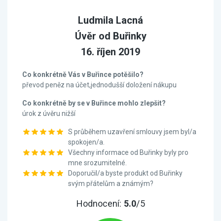
Ludmila Lacná
Úvěr od Buřinky
16. říjen 2019
Co konkrétně Vás v Buřince potěšilo?
převod peněz na účet,jednodušší doložení nákupu
Co konkrétně by se v Buřince mohlo zlepšit?
úrok z úvěru nižší
S průběhem uzavření smlouvy jsem byl/a
spokojen/a.
Všechny informace od Buřinky byly pro
mne srozumitelné.
Doporučil/a byste produkt od Buřinky
svým přátelům a známým?
Hodnocení:
5.0
/5