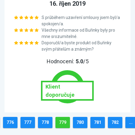
16. říjen 2019
S průběhem uzavření smlouvy jsem byl/a
spokojen/a.
Všechny informace od Buřinky byly pro
mne srozumitelné.
Doporučil/a byste produkt od Buřinky
svým přátelům a známým?
Hodnocení:
5.0
/5
Klient
doporučuje
776
777
778
779
780
781
782
...