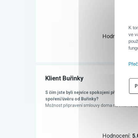
K to
ve v
Hodnocení:
4.
použ
fung
Přeč
Klient Buřinky
P
S čím jste byli nejvíce spokojeni při uzavírán
spoření/úvěru od Buřinky?
Možnost připravení smlouvy doma na internetu,
Hodnocení:
5.