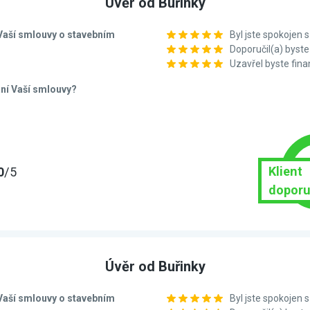
Úvěr od Buřinky
í Vaší smlouvy o stavebním
Byl jste spokojen
Doporučil(a) bys
Uzavřel byste fin
ání Vaší smlouvy?
Klient
0
/5
doporu
Úvěr od Buřinky
í Vaší smlouvy o stavebním
Byl jste spokojen