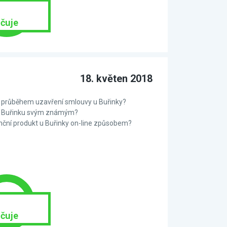
čuje
18. květen 2018
 s průběhem uzavření smlouvy u Buřinky?
te Buřinku svým známým?
anční produkt u Buřinky on-line způsobem?
čuje