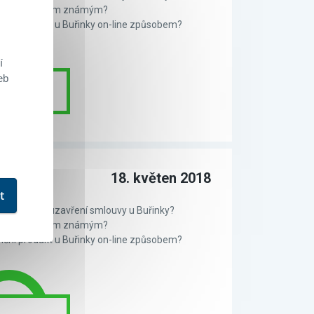
te Buřinku svým známým?
anční produkt u Buřinky on-line způsobem?
í
eb
čuje
18. květen 2018
t
 s průběhem uzavření smlouvy u Buřinky?
te Buřinku svým známým?
anční produkt u Buřinky on-line způsobem?