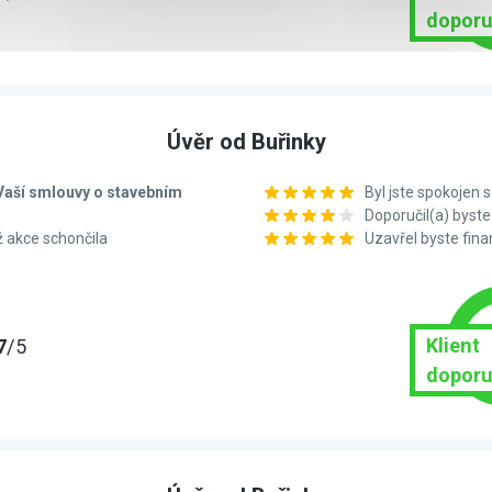
doporu
Úvěr od Buřinky
í Vaší smlouvy o stavebním
Byl jste spokojen
Doporučil(a) bys
ž akce schončila
Uzavřel byste fin
Klient
7
/5
doporu