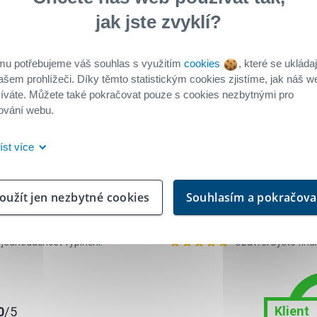
Doporučil(a) bys
jak jste zvyklí?
Uzavřel byste fin
mu potřebujeme váš souhlas s využitím
cookies
, které se ukládaj
ašem prohlížeči. Díky těmto statistickým cookies zjistíme, jak náš w
Klient
0
/5
íváte. Můžete také pokračovat pouze s cookies nezbytnými pro
doporu
ování webu.
íst více
Úvěr od Buřinky
oužít jen nezbytné cookies
Souhlasím a pokračova
í Vaší smlouvy o stavebním
Byl jste spokojen
Doporučil(a) bys
 jednoduchost vyplnění.
Uzavřel byste fin
Klient
0
/5