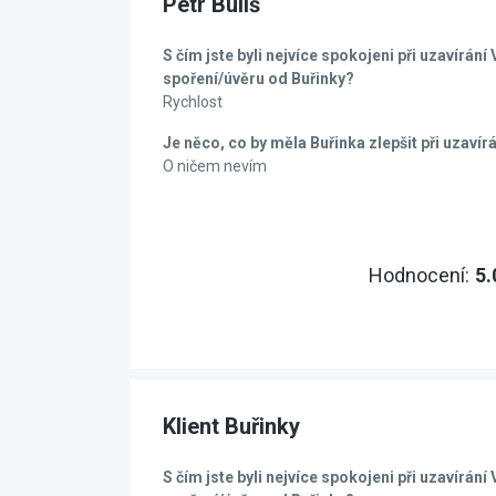
Petr Buliš
S čím jste byli nejvíce spokojeni při uzavírán
spoření/úvěru od Buřinky?
Rychlost
Je něco, co by měla Buřinka zlepšit při uzavír
O ničem nevím
Hodnocení:
5.
Klient Buřinky
S čím jste byli nejvíce spokojeni při uzavírán