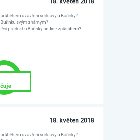
18. květen 2018
 s průběhem uzavření smlouvy u Buřinky?
te Buřinku svým známým?
anční produkt u Buřinky on-line způsobem?
čuje
18. květen 2018
 s průběhem uzavření smlouvy u Buřinky?