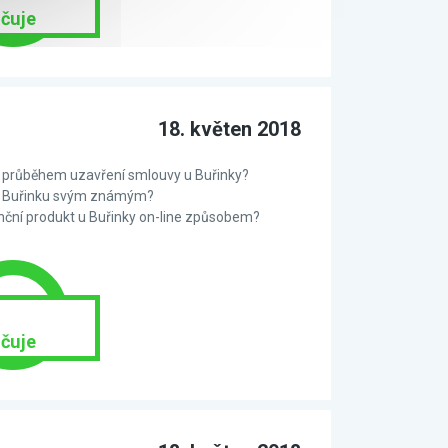
čuje
18. květen 2018
 s průběhem uzavření smlouvy u Buřinky?
te Buřinku svým známým?
anční produkt u Buřinky on-line způsobem?
čuje