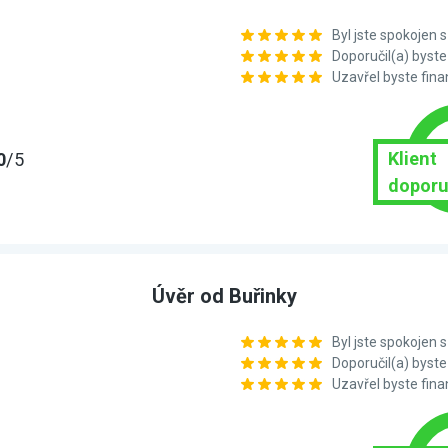
Byl jste spokojen
Doporučil(a) bys
Uzavřel byste fin
Klient
0
/5
doporu
Úvěr od Buřinky
Byl jste spokojen
Doporučil(a) bys
Uzavřel byste fin