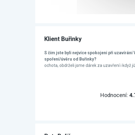
Klient Buřinky
S čím jste byli nejvíce spokojeni při uzavírán
spoření/úvěru od Buřinky?
ochota, obdrželi jsme dárek za uzavření i když ji
Hodnocení:
4.