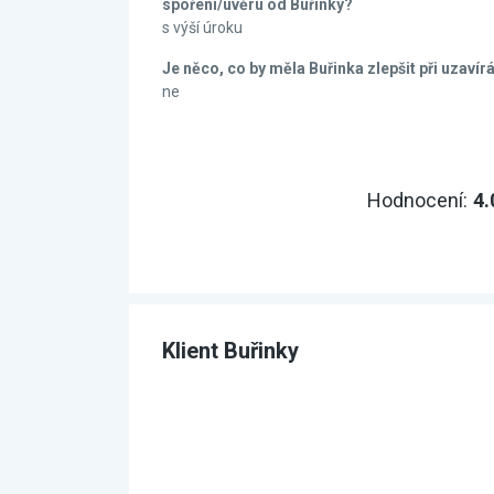
spoření/úvěru od Buřinky?
s výší úroku
Je něco, co by měla Buřinka zlepšit při uzavír
ne
Hodnocení:
4.
Klient Buřinky