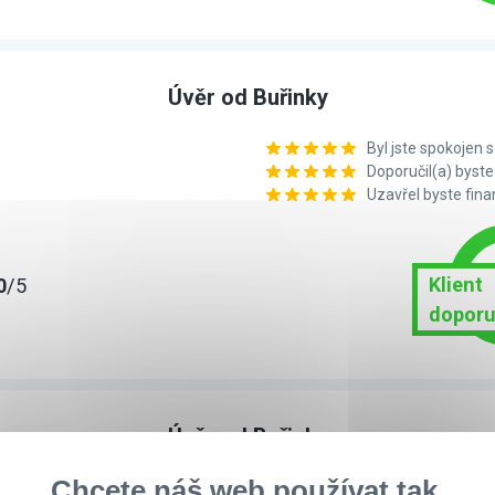
Úvěr od Buřinky
Byl jste spokojen
Doporučil(a) bys
Uzavřel byste fin
Klient
0
/5
doporu
Úvěr od Buřinky
Chcete náš web používat tak,
Byl jste spokojen