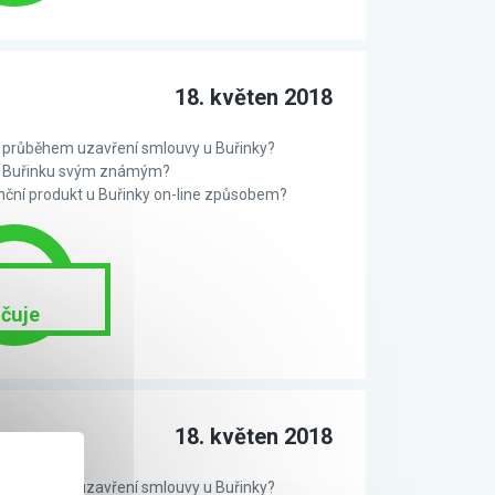
18. květen 2018
 s průběhem uzavření smlouvy u Buřinky?
te Buřinku svým známým?
anční produkt u Buřinky on-line způsobem?
čuje
18. květen 2018
 s průběhem uzavření smlouvy u Buřinky?