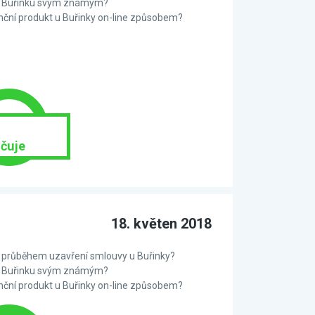
te Buřinku svým známým?
anční produkt u Buřinky on-line způsobem?
čuje
18. květen 2018
 s průběhem uzavření smlouvy u Buřinky?
te Buřinku svým známým?
anční produkt u Buřinky on-line způsobem?