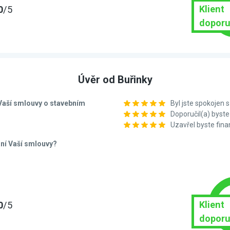
Klient
0
/5
doporu
Úvěr od Buřinky
í Vaší smlouvy o stavebním
Byl jste spokojen
Doporučil(a) bys
Uzavřel byste fin
ání Vaší smlouvy?
Klient
0
/5
doporu