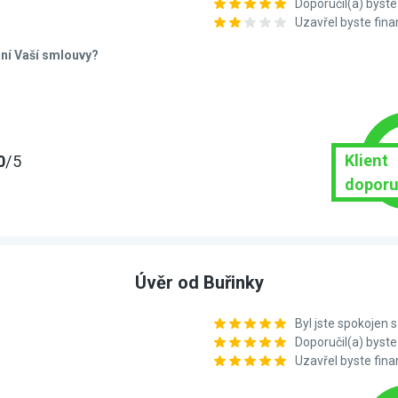
Doporučil(a) bys
Uzavřel byste fin
ání Vaší smlouvy?
Klient
0
/5
doporu
Úvěr od Buřinky
Byl jste spokojen
Doporučil(a) bys
Uzavřel byste fin