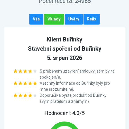
Počet recenzí:
24985
Vše
Vklady
Úvěry
Refix
Klient Buřinky
Stavební spoření od Buřinky
5. srpen 2026
S průběhem uzavření smlouvy jsem byl/a
spokojen/a.
Všechny informace od Buřinky byly pro
mne srozumitelné.
Doporučil/a byste produkt od Buřinky
svým přátelům a známým?
Hodnocení:
4.3
/5