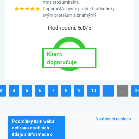
mne srozumitelné.
Doporučil/a byste produkt od Buřinky
svým přátelům a známým?
Hodnocení:
5.0
/5
Klient
doporučuje
3
4
5
6
7
8
9
10
...
...
2
Nastavení cookies
Podmínky užití webu
ochrana osobních
údajů a informace o