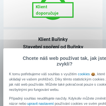
Klient
doporučuje
Klient Buřinky
Stavební spoření od Buřinky
4. srpen 2026
Chcete náš web používat tak, jak jst
zvyklí?
S průběhem uzavření smlouvy jsem byl/a
spokojen/a.
K tomu potřebujeme váš souhlas s využitím
cookies
, které
Všechny informace od Buřinky byly pro
ukládají ve vašem prohlížeči. Díky těmto statistickým cookies 
mne srozumitelné.
jak náš web používáte. Můžete také pokračovat pouze s cooki
Doporučil/a byste produkt od Buřinky
nezbytnými pro fungování webu.
svým přátelům a známým?
Případný souhlas neudělujete navždy. Kdykoliv můžete změnit
Hodnocení:
5.0
/5
názor nebo
upravit nastavení
používání cookies ve svém prohl