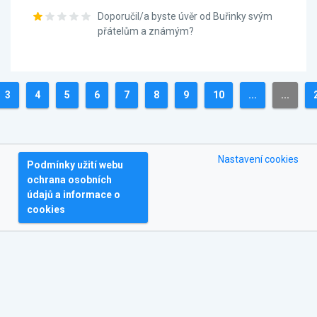
Doporučil/a byste úvěr od Buřinky svým
přátelům a známým?
3
4
5
6
7
8
9
10
...
...
Nastavení cookies
Podmínky užití webu
ochrana osobních
údajů a informace o
cookies