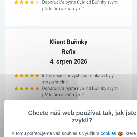
Doporučil/a byste úvěr od Buřinky svým
přátelům a známým?
Klient Buřinky
Refix
4. srpen 2026
Informace o nových podmínkách byly
srozumitelné.
Doporučil/a byste úvěr od Buřinky svým
přátelům a známým?
Chcete náš web používat tak, jak jste
zvyklí?
Klient Buřinky
K tomu potřebujeme váš souhlas s využitím
cookies
, které