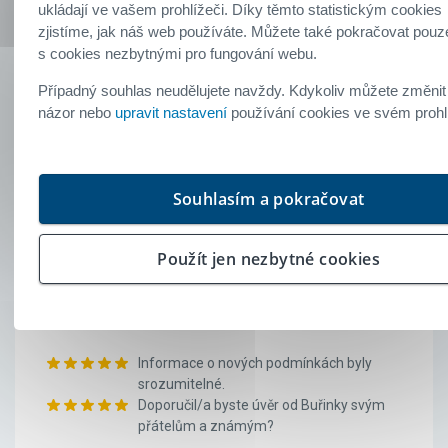
Refix
ukládají ve vašem prohlížeči. Díky těmto statistickým cookies
zjistíme, jak náš web používáte. Můžete také pokračovat pouz
4. srpen 2026
s cookies nezbytnými pro fungování webu.
Informace o nových podmínkách byly
Případný souhlas neudělujete navždy. Kdykoliv můžete změnit
srozumitelné.
názor nebo
upravit nastavení
používání cookies ve svém prohl
Doporučil/a byste úvěr od Buřinky svým
přátelům a známým?
Souhlasím a pokračovat
Klient Buřinky
Použít jen nezbytné cookies
Refix
4. srpen 2026
Informace o nových podmínkách byly
srozumitelné.
Doporučil/a byste úvěr od Buřinky svým
přátelům a známým?