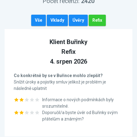
Počet recenzí:
2420
Vše
Vklady
Úvěry
Refix
Klient Buřinky
Refix
4. srpen 2026
Co konkrétně by se v Buřince mohlo zlepšit?
Snížit úroky a pojistky smluv jelikož je problém je
následně uplatnit
Informace o nových podmínkách byly
srozumitelné.
Doporučil/a byste úvěr od Buřinky svým
přátelům a známým?