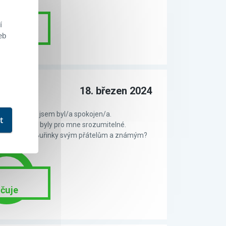
í
čuje
eb
18. březen 2024
ní smlouvy jsem byl/a spokojen/a.
t
 od Buřinky byly pro mne srozumitelné.
 produkt od Buřinky svým přátelům a známým?
čuje