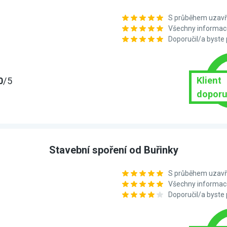
S průběhem uzavře
Všechny informace
Doporučil/a byste
Klient
0
/5
doporu
Stavební spoření od Buřinky
S průběhem uzavře
Všechny informace
Doporučil/a byste