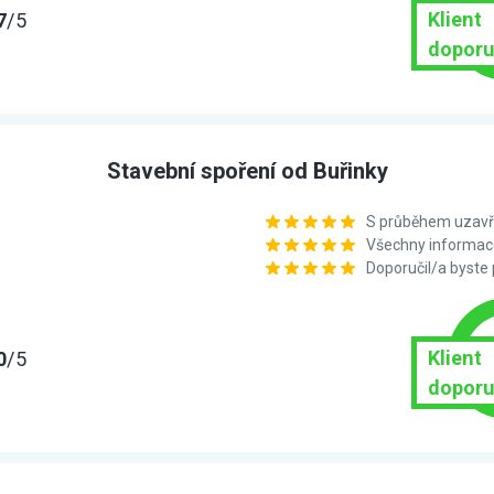
Klient
7
/5
doporu
Stavební spoření od Buřinky
S průběhem uzavře
Všechny informace
Doporučil/a byste
Klient
0
/5
doporu