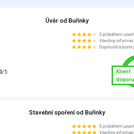
Úvěr od Buřinky
S průběhem uzavře
Všechny informace
Doporučil/a byste
Klient
0
/5
doporu
Stavební spoření od Buřinky
S průběhem uzavře
Všechny informace