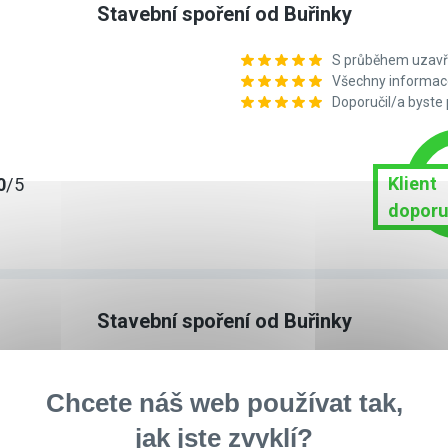
Stavební spoření od Buřinky
S průběhem uzavře
Všechny informace
Doporučil/a byste
Klient
0
/5
doporu
Stavební spoření od Buřinky
S průběhem uzavře
Všechny informace
Chcete náš web používat tak,
Doporučil/a byste
jak jste zvyklí?