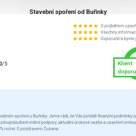
Stavební spoření od Buřinky
S průběhem uzavře
Všechny informace
Doporučil/a byste
Klient
0
/5
doporu
bním spoření u Buřinky. Jsme rádi, že Vás potěšili finanční podmínky p
a zdvojnásobení státní podpory, aktuální úrokové sazbě a uzavření sm
,8 % ročně. S pozdravem Zuzana