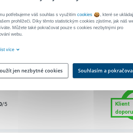
Klient
0
/5
mu potřebujeme váš souhlas s využitím
cookies
, které se ukládaj
doporu
ašem prohlížeči. Díky těmto statistickým cookies zjistíme, jak náš w
íváte. Můžete také pokračovat pouze s cookies nezbytnými pro
ování webu.
íst více
Stavební spoření od Buřinky
S průběhem uzavře
oužít jen nezbytné cookies
Souhlasím a pokračova
Všechny informace
Doporučil/a byste
Klient
0
/5
doporu