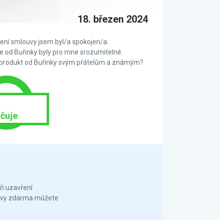
18. březen 2024
ní smlouvy jsem byl/a spokojen/a.
 od Buřinky byly pro mne srozumitelné.
 produkt od Buřinky svým přátelům a známým?
čuje
ři uzavření
louvy zdarma můžete