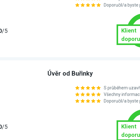
Doporučil/a byste
Klient
0
/5
doporu
Úvěr od Buřinky
S průběhem uzavře
Všechny informace
Doporučil/a byste
Klient
0
/5
doporu