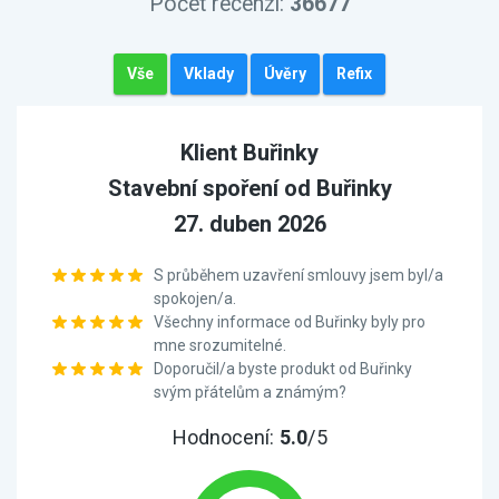
Počet recenzí:
36677
Vše
Vklady
Úvěry
Refix
Klient Buřinky
Stavební spoření od Buřinky
27. duben 2026
S průběhem uzavření smlouvy jsem byl/a
spokojen/a.
Všechny informace od Buřinky byly pro
mne srozumitelné.
Doporučil/a byste produkt od Buřinky
svým přátelům a známým?
Hodnocení:
5.0
/5