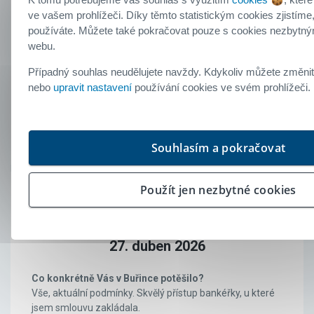
Doporučil/a byste produkt od Buřinky
ve vašem prohlížeči. Díky těmto statistickým cookies zjistíme
svým přátelům a známým?
používáte. Můžete také pokračovat pouze s cookies nezbytný
Hodnocení:
5.0
/5
webu.
Případný souhlas neudělujete navždy. Kdykoliv můžete změnit
nebo
upravit nastavení
používání cookies ve svém prohlížeči
Klient
doporučuje
Souhlasím a pokračovat
Použít jen nezbytné cookies
Klient Buřinky
Stavební spoření od Buřinky
27. duben 2026
Co konkrétně Vás v Buřince potěšilo?
Vše, aktuální podmínky. Skvělý přístup bankéřky, u které
jsem smlouvu zakládala.