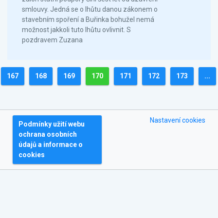
smlouvy. Jedná se o lhůtu danou zákonem o
stavebním spoření a Buřinka bohužel nemá
možnost jakkoli tuto lhůtu ovlivnit. S
pozdravem Zuzana
167
168
169
170
171
172
173
...
Nastavení cookies
Podmínky užití webu
ochrana osobních
údajů a informace o
cookies