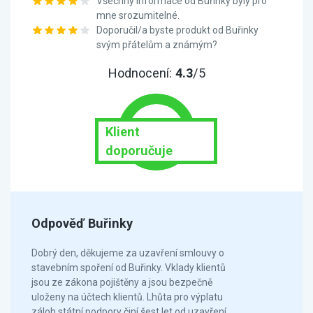
Všechny informace od Buřinky byly pro
mne srozumitelné.
Doporučil/a byste produkt od Buřinky
svým přátelům a známým?
Hodnocení:
4.3
/5
Klient
doporučuje
Odpověď Buřinky
Dobrý den, děkujeme za uzavření smlouvy o
stavebním spoření od Buřinky. Vklady klientů
jsou ze zákona pojištěny a jsou bezpečně
uloženy na účtech klientů. Lhůta pro výplatu
záloh státní podpory činí šest let od uzavření