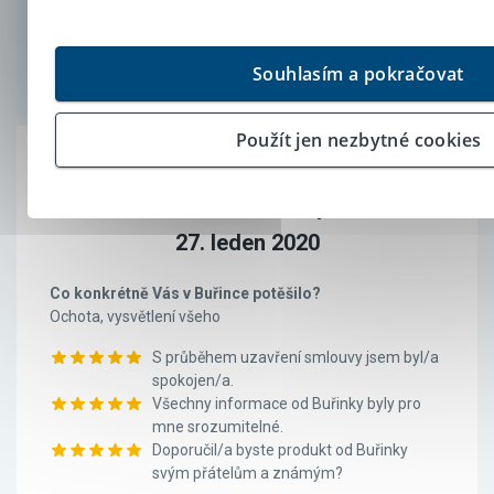
Dobrý den, děkujeme za zpětnou vazbu. Jsme
rádi, že Vás možnost uzavření smlouvy s
prémií v rámci obchodní akce oslovila. S
pozdravem, Kateřina.
Souhlasím a pokračovat
Použít jen nezbytné cookies
Eva Beránková
Úvěr od Buřinky
27. leden 2020
Co konkrétně Vás v Buřince potěšilo?
Ochota, vysvětlení všeho
S průběhem uzavření smlouvy jsem byl/a
spokojen/a.
Všechny informace od Buřinky byly pro
mne srozumitelné.
Doporučil/a byste produkt od Buřinky
svým přátelům a známým?