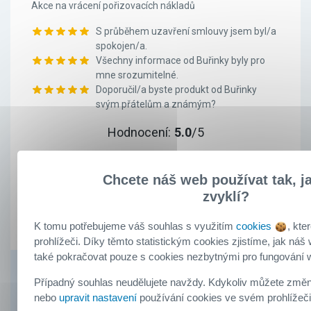
Akce na vrácení pořizovacích nákladů
S průběhem uzavření smlouvy jsem byl/a
spokojen/a.
Všechny informace od Buřinky byly pro
mne srozumitelné.
Doporučil/a byste produkt od Buřinky
svým přátelům a známým?
Hodnocení:
5.0
/5
Chcete náš web používat tak, ja
Klient
zvyklí?
doporučuje
K tomu potřebujeme váš souhlas s využitím
cookies
, kte
prohlížeči. Díky těmto statistickým cookies zjistíme, jak ná
také pokračovat pouze s cookies nezbytnými pro fungování
Odpověď Buřinky
Případný souhlas neudělujete navždy. Kdykoliv můžete změni
nebo
upravit nastavení
používání cookies ve svém prohlížeč