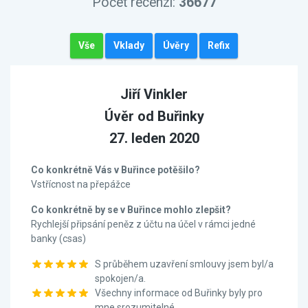
Počet recenzí:
36677
Vše
Vklady
Úvěry
Refix
Jiří Vinkler
Úvěr od Buřinky
27. leden 2020
Co konkrétně Vás v Buřince potěšilo?
Vstřícnost na přepážce
Co konkrétně by se v Buřince mohlo zlepšit?
Rychlejší připsání peněz z účtu na účel v rámci jedné
banky (csas)
S průběhem uzavření smlouvy jsem byl/a
spokojen/a.
Všechny informace od Buřinky byly pro
mne srozumitelné.