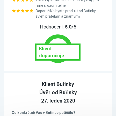
Všechny informace od Buřinky byly pro
mne srozumitelné.
Doporučil/a byste produkt od Buřinky
svým přátelům a známým?
Hodnocení:
5.0
/5
Klient
doporučuje
Klient Buřinky
Úvěr od Buřinky
27. leden 2020
Co konkrétně Vás v Buřince potěšilo?